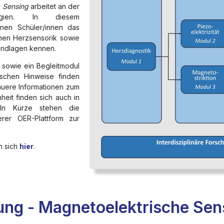
c Sensing
arbeitet an der
logien. In diesem
ernen Schüler/innen das
chen Herzsensorik sowie
undlagen kennen.
le sowie ein Begleitmodul
ktischen Hinweise finden
uere Informationen zum
heit finden sich auch in
In Kürze stehen die
rer OER-Plattform zur
n sich
hier
.
ung - Magnetoelektrische Sen