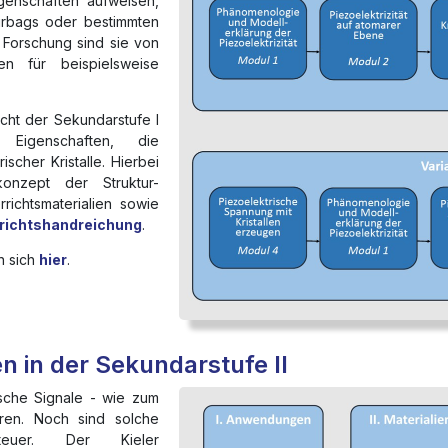
igenschaften aufweisen,
Airbags oder bestimmten
 Forschung sind sie von
en für beispielsweise
icht der Sekundarstufe I
Eigenschaften, die
scher Kristalle. Hierbei
nzept der Struktur-
rrichtsmaterialien sowie
richtshandreichung
.
n sich
hier
.
 in der Sekundarstufe II
ische Signale - wie zum
eren. Noch sind solche
uer. Der Kieler