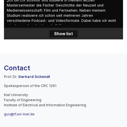
„Ich bin Liv Schnoor und studiere in meinem letzten
Mastersemester die Fächer Geschichte der Neuzeit und
Medienwissenschaft: Film und Fernsehen. Neben meinem
Studium realisiere ich schon seit mehreren Jahren
verschiedene Podcast- und Videoformate. Dabei habe ich wohl
eine besondere Leidenschaft für
Wissenschaftskommunikationsformate entwickelt und freue
Show list
mich, euch mit dem Sonderforschungsbereich auf eine
spannende Reise mitnehmen zu können.“
Contact
Prof. Dr.
Gerhard Schmidt
Spokesperson of the CRC 1261
Kiel University
Faculty of Engineering
Institute of Electrical and Information Engineering
gus@tf.uni-kiel.de