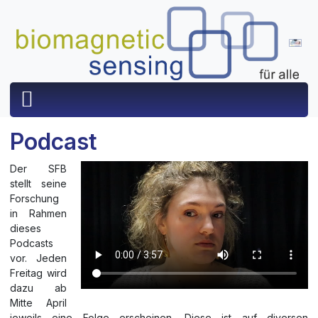
Podcast
Der SFB
stellt seine
Forschung
in Rahmen
dieses
Podcasts
vor. Jeden
Freitag wird
dazu ab
Mitte April
jeweils eine Folge erscheinen. Diese ist auf diversen